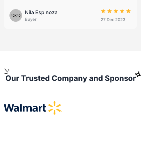
Francis Acosta
Buyer
7 Dec 2023
2
Our Trusted Company and Sponsor